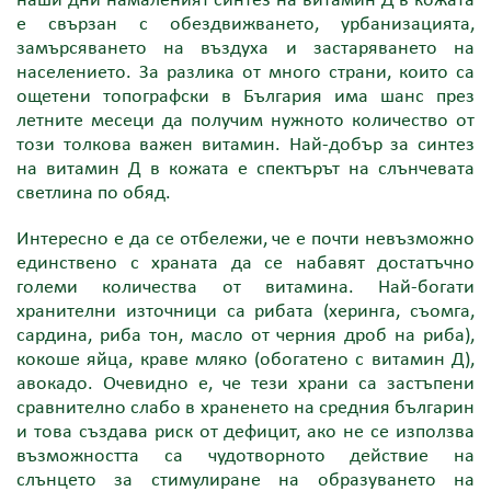
е свързан с обездвижването, урбанизацията,
замърсяването на въздуха и застаряването на
населението. За разлика от много страни, които са
ощетени топографски в България има шанс през
летните месеци да получим нужното количество от
този толкова важен витамин. Най-добър за синтез
на витамин Д в кожата е спектърът на слънчевата
светлина по обяд.
Интересно е да се отбележи, че е почти невъзможно
единствено с храната да се набавят достатъчно
големи количества от витамина. Най-богати
хранителни източници са рибата (херинга, съомга,
сардина, риба тон, масло от черния дроб на риба),
кокоше яйца, краве мляко (обогатено с витамин Д),
авокадо. Очевидно е, че тези храни са застъпени
сравнително слабо в храненето на средния българин
и това създава риск от дефицит, ако не се използва
възможността са чудотворното действие на
слънцето за стимулиране на образуването на