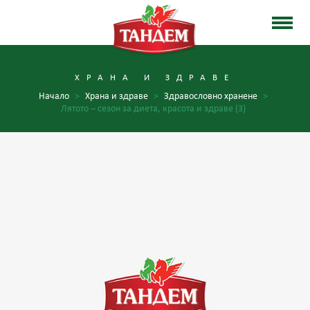
ХРАНА И ЗДРАВЕ
Начало
>
Храна и здраве
>
Здравословно хранене
>
Лятото – сезон за диета, красота и здраве (3)