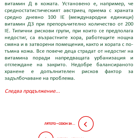
витамин Д в кожата. Установено е, например, че
средностатистическият австриец приема с храната
средно дневно 100 IE (международни единици)
витамин Д3 при препоръчително количество от 200
IE. Типични рискови групи, при които се предполага
недостиг, са възрастните хора, работещите нощна
смяна и в затворени помещения, както и хората с по-
тъмна кожа. Все повече деца страдат от недостиг на
витамина поради напредващата урбанизация и
отглеждане на закрито. Недобре балансираното
хранене е допълнителен рисков фактор за
задълбочаване на проблема.
Следва продължение...
ЛЯТОТО – СЕЗОН ЗА ...