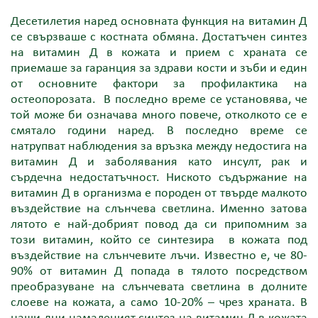
Десетилетия наред основната функция на витамин Д
се свързваше с костната обмяна. Достатъчен синтез
на витамин Д в кожата и прием с храната се
приемаше за гаранция за здрави кости и зъби и един
от основните фактори за профилактика на
остеопорозата. В последно време се установява, че
той може би означава много повече, отколкото се е
смятало години наред. В последно време се
натрупват наблюдения за връзка между недостига на
витамин Д и заболявания като инсулт, рак и
сърдечна недостатъчност. Ниското съдържание на
витамин Д в организма е породен от твърде малкото
въздействие на слънчева светлина. Именно затова
лятото е най-добрият повод да си припомним за
този витамин, който се синтезира в кожата под
въздействие на слънчевите лъчи. Известно е, че 80-
90% от витамин Д попада в тялото посредством
преобразуване на слънчевата светлина в долните
слоеве на кожата, а само 10-20% – чрез храната. В
наши дни намаленият синтез на витамин Д в кожата