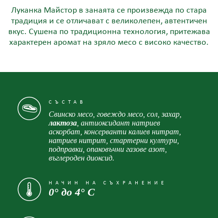
Луканка Майстор в занаята се произвежда по стара
традиция и се отличават с великолепен, автентичен
вкус. Сушена по традиционна технология, притежава
характерен аромат на зряло месо с високо качество.
СЪСТАВ
Свинско месо, говеждо месо, сол, захар,
лактоза
, антиоксидант натриев
аскорбат, консерванти калиев нитрат,
натриев нитрит, стартерни култури,
подправки, опаковъчни газове азот,
въглероден диоксид.
НАЧИН НА СЪХРАНЕНИЕ
0° до 4° С