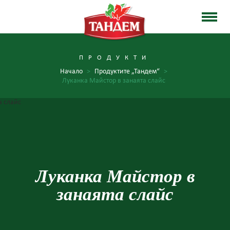
ПРОДУКТИ
Начало
>
Продуктите „Тандем“
>
Луканка Майстор в занаята слайс
Луканка Майстор в
занаята слайс