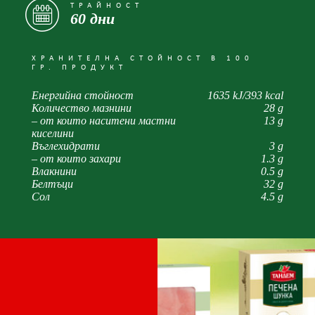
ТРАЙНОСТ
60 дни
ХРАНИТЕЛНА СТОЙНОСТ В 100
ГР. ПРОДУКТ
Енергийна стойност
1635 kJ/393 kcal
Количество мазнини
28 g
– от които наситени мастни
13 g
киселини
Въглехидрати
3 g
– от които захари
1.3 g
Влакнини
0.5 g
Белтъци
32 g
Сол
4.5 g