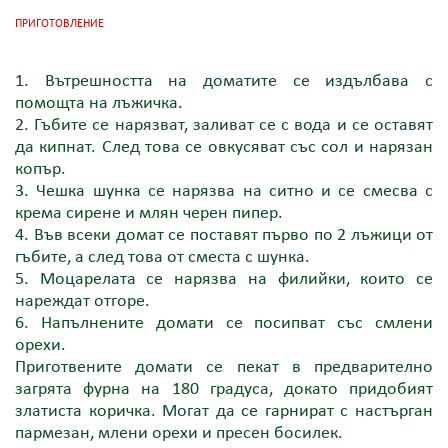
ПРИГОТОВЛЕНИЕ
1. Вътрешността на доматите се издълбава с
помощта на лъжичка.
2. Гъбите се нарязват, заливат се с вода и се оставят
да кипнат. След това се овкусяват със сол и нарязан
копър.
3. Чешка шунка се нарязва на ситно и се смесва с
крема сирене и млян черен пипер.
4. Във всеки домат се поставят първо по 2 лъжици от
гъбите, а след това от сместа с шунка.
5. Моцарелата се нарязва на филийки, които се
нареждат отгоре.
6. Напълнените домати се посипват със смлени
орехи.
Приготвените домати се пекат в предварително
загрята фурна на 180 градуса, докато придобият
златиста коричка. Могат да се гарнират с настърган
пармезан, млени орехи и пресен босилек.