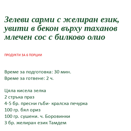
Зелеви сарми с желиран език,
увити в бекон върху таханов
млечен сос с билково олио
ПРОДУКТИ ЗА 6 ПОРЦИИ
Време за подготовка: 30 мин.
Време за готвене: 2 ч.
Цяла кисела зелка
2 стръка праз
4-5 бр. пресни гъби- кралска печурка
100 гр. бял ориз
100 гр. сушени. ч. Боровинки
3 бр. желиран език Тамдем