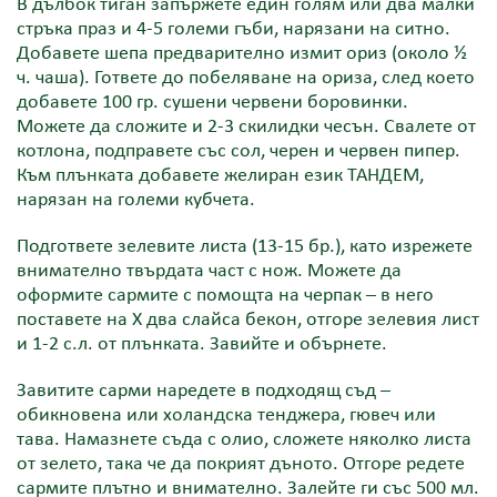
В дълбок тиган запържете един голям или два малки
стръка праз и 4-5 големи гъби, нарязани на ситно.
Добавете шепа предварително измит ориз (около ½
ч. чаша). Гответе до побеляване на ориза, след което
добавете 100 гр. сушени червени боровинки.
Можете да сложите и 2-3 скилидки чесън. Свалете от
котлона, подправете със сол, черен и червен пипер.
Към плънката добавете желиран език ТАНДЕМ,
нарязан на големи кубчета.
Подгответе зелевите листа (13-15 бр.), като изрежете
внимателно твърдата част с нож. Можете да
оформите сармите с помощта на черпак – в него
поставете на X два слайса бекон, отгоре зелевия лист
и 1-2 с.л. от плънката. Завийте и обърнете.
Завитите сарми наредете в подходящ съд –
обикновена или холандска тенджера, гювеч или
тава. Намазнете съда с олио, сложете няколко листа
от зелето, така че да покрият дъното. Отгоре редете
сармите плътно и внимателно. Залейте ги със 500 мл.