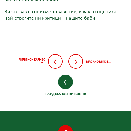
Вижте как сготвихме това ястие, и как го оцениха
най-строгите ни критици – нашите баби.
ЧИЛИ КОН КАРНЕ С
MAC AND MINCE...
Т...
НАЗАД КЪМ ВСИЧКИ РЕЦЕПТИ