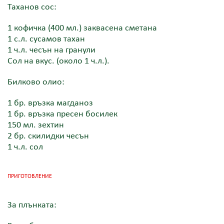
Таханов сос:
1 кофичка (400 мл.) заквасена сметана
1 с.л. сусамов тахан
1 ч.л. чесън на гранули
Сол на вкус. (около 1 ч.л.).
Билково олио:
1 бр. връзка магданоз
1 бр. връзка пресен босилек
150 мл. зехтин
2 бр. скилидки чесън
1 ч.л. сол
ПРИГОТОВЛЕНИЕ
За плънката: