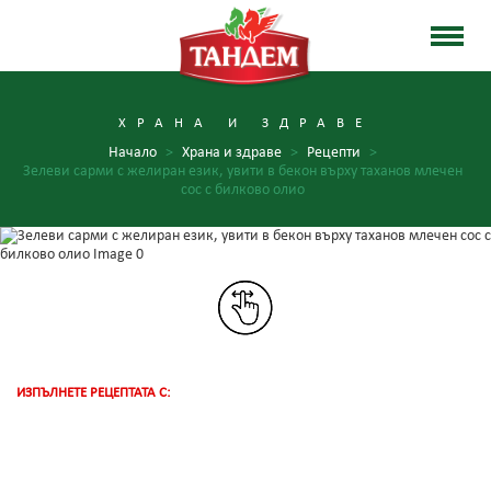
ХРАНА И ЗДРАВЕ
Начало
>
Храна и здраве
>
Рецепти
>
Зелеви сарми с желиран език, увити в бекон върху таханов млечен
сос с билково олио
ИЗПЪЛНЕТЕ РЕЦЕПТАТА С: