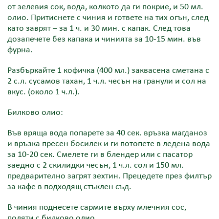
от зелевия сок, вода, колкото да ги покрие, и 50 мл.
олио. Притиснете с чиния и гответе на тих огън, след
като заврят – за 1 ч. и 30 мин. с капак. След това
дозапечете без капака и чинията за 10-15 мин. във
фурна.
Разбъркайте 1 кофичка (400 мл.) заквасена сметана с
2 с.л. сусамов тахан, 1 ч.л. чесън на гранули и сол на
вкус. (около 1 ч.л.).
Билково олио:
Във вряща вода попарете за 40 сек. връзка магданоз
и връзка пресен босилек и ги потопете в ледена вода
за 10-20 сек. Смелете ги в блендер или с пасатор
заедно с 2 скилидки чесън, 1 ч.л. сол и 150 мл.
предварително загрят зехтин. Прецедете през филтър
за кафе в подходящ стъклен съд.
В чиния поднесете сармите върху млечния сос,
поляти с билково олио.