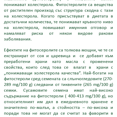
понижават холестерола. Фитостеролите са вещества
от растителен произход със структура сходна с тази
на холестерола. Когато присъствуват в диетата в
достатъчни количества, те понижават кръвното ниво
на холестерола, повишават имунния отговор и
намаляват риска от някои видове ракови
заболявания.
Ефектите на фитосеролите са толкова мощни, че те се
екстрахират от соя и царевица и се добавят към
преработени храни като масла с променени
свойства, които след това се влагат в храни с
„понижаващи холестерола качества”. Най-богати на
фитостероли сред семената са слънчогледовите (270-
289 mg/100 g) следвани от тиквените (265 mg/100 g)
семки. Сусамовите семена имат най-високо
съдържание на фитостероли ( 400-413 mg/100 g), но
относителният им дял в ежедневното хранене е
значително по-малък, а стойността – по-висока и
поради това не могат да се считат за фаворити в