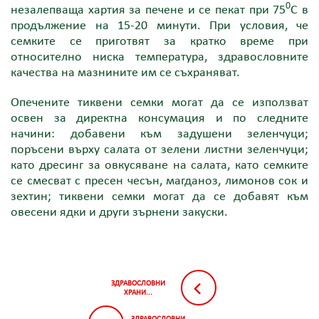
0
незалепваща хартия за печене и се пекат при 75
C в
продължение на 15-20 минути. При условия, че
семките се приготвят за кратко време при
относително ниска температура, здравословните
качества на мазнините им се съхраняват.
Опечените тиквени семки могат да се използват
освен за директна консумация и по следните
начини: добавени към задушени зеленчуци;
поръсени върху салата от зелени листни зеленчуци;
като дресинг за овкусяване на салата, като семките
се смесват с пресен чесън, магданоз, лимонов сок и
зехтин; тиквени семки могат да се добавят към
овесени ядки и други зърнени закуски.
ЗДРАВОСЛОВНИ
ХРАНИ...
ЗДРАВОСЛОВНИ