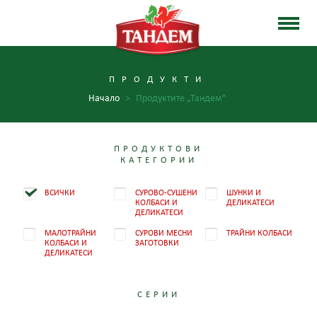
ПРОДУКТИ
Начало
>
Продуктите „Тандем“
ПРОДУКТОВИ
КАТЕГОРИИ
ВСИЧКИ
СУРОВО-СУШЕНИ
ШУНКИ И
КОЛБАСИ И
ДЕЛИКАТЕСИ
ДЕЛИКАТЕСИ
МАЛОТРАЙНИ
СУРОВИ МЕСНИ
ТРАЙНИ КОЛБАСИ
КОЛБАСИ И
ЗАГОТОВКИ
ДЕЛИКАТЕСИ
СЕРИИ