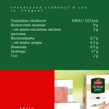
ХРАНИТЕЛНА СТОЙНОСТ В 100
ГР. ПРОДУКТ
Енергийна стойност
638 kJ / 153 kcal
Количество мазнини
9 g
– от които наситени мастни
3 g
киселини
Въглехидрати
0.7 g
– от които захари
0.5 g
Влакнини
0.5 g
Белтъци
17 g
Сол
2 g
ВИДЕО