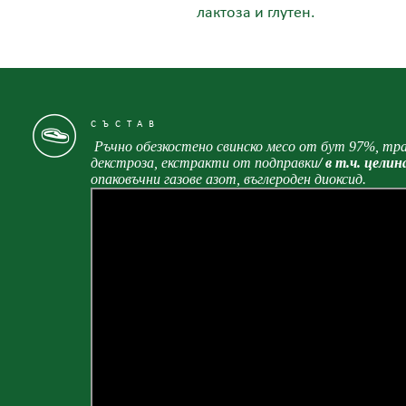
лактоза и глутен.
СЪСТАВ
Ръчно обезкостено свинско месо от бут 97%, тра
декстроза, екстракти от подправки
/ в т.ч. целина
опаковъчни газове азот, въглероден диоксид.