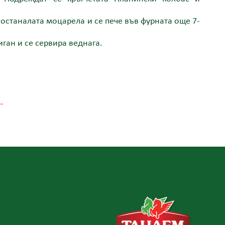
а останалата моцарела и се пече във фурната още 7-
иган и се сервира веднага.
.