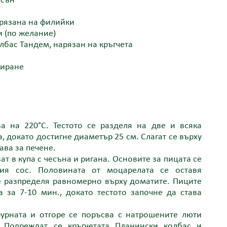
есън
арязана на филийки
и (по желание)
олбас Тандем, нарязан на кръгчета
ниране
ва на 220°С. Тестото се разделя на две и всяка
, докато достигне диаметър 25 см. Слагат се върху
ава за печене.
ат в купа с чесъна и ригана. Основите за пицата се
ия сос. Половината от моцарелата се оставя
се разпределя равномерно върху доматите. Пиците
а за 7-10 мин., докато тестото започне да става
фурната и отгоре се поръсва с натрошените люти
. Подреждат се кръгчетата Планински колбас и