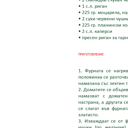
• 2 скилидки счукан ч
• 1 с.л. риган
• 225 гр. моцарела, н
• 2 сухи червени чушк
• 225 гр. планински к
• 2 с.л. каперси
• пресен риган за гар
ПРИГОТОВЛЕНИЕ
1. Фурната се нагря
половинка се разточва
намазана със зехтин т
2. Доматите се объркв
намазват с доматен
настрана, а другата 
се слагат във фурнат
златисто.
3. Изваждаaт се от 
чушки (по желание)