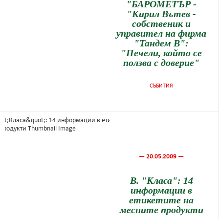
"БАРОМЕТЪР -
"Кирил Вътев -
собственик и
управител на фирма
"Тандем В":
"Печели, който се
ползва с доверие"
СЪБИТИЯ
— 20.05.2009 —
В. "Класа": 14
информации в
етикетите на
месните продукти