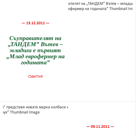
— 13.12.2011 —
Съуправителят на
„ТАНДЕМ” Вътев –
младши е първият
„Млад еврофермер на
годината”
СЪБИТИЯ
— 09.11.2011 —