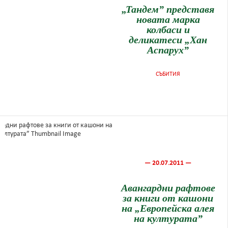
„Тандем” представя
новата марка
колбаси и
деликатеси „Хан
Аспарух”
СЪБИТИЯ
— 20.07.2011 —
Авангардни рафтове
за книги от кашони
на „Европейска алея
на културата”