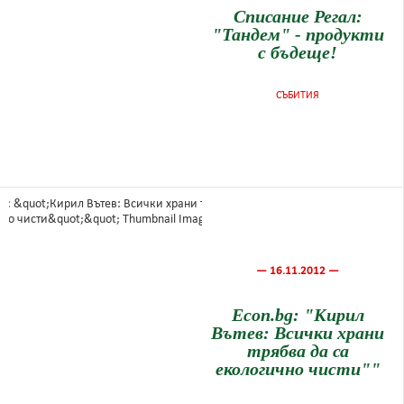
Списание Регал:
"Тандем" - продукти
с бъдеще!
СЪБИТИЯ
— 16.11.2012 —
Econ.bg: "Кирил
Вътев: Всички храни
трябва да са
екологично чисти""